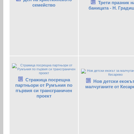
Трети празник н
семейство
баницата - Н. Гради
Стражица посрещна
Нов детски екокът
партньори от Румъния по
малчуганите от Кесар
първия си трансграничен
проект