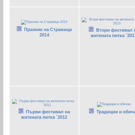
Празник на Стражица
Втори фестивал 
2014
житената питка `201
Традиции и обич
Първи фестивал на
житената питка `2012