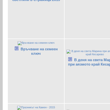
Връчване на семеен
ключ
В деня на света Ма
при аязмото край Кеса