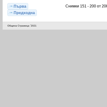
Снимки 151 - 200 от 20
Първа
Предходна
Община Стражица `2021