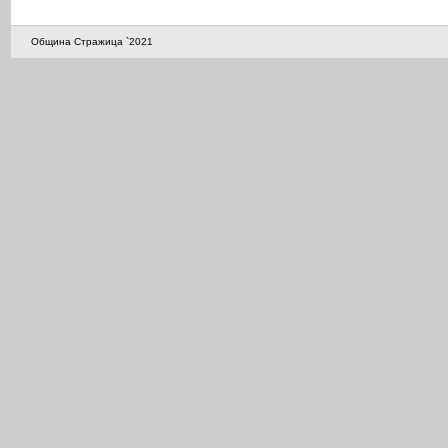
Община Стражица `2021