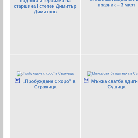
подвига и героизма на
празник – 3 март
старшина I степен Димитър
Димитров
„Пробуждане с хоро” в
Мъжка сватба вдигн
Стражица
Сушица