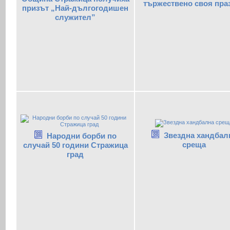
тържествено своя пра
призът „Най-дългогодишен
служител”
Звездна хандбал
Народни борби по
среща
случай 50 години Стражица
град