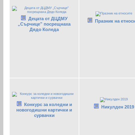
Децата от ДЦДМУ
Празник на етнос
„Сърчице” посрещнаха
Дядо Коледа
Конкурс за коледни и
Никулден 2019
новогодишни картички и
сурвачки