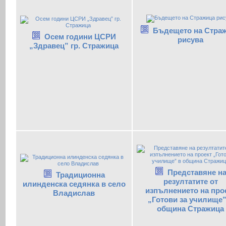
Бъдещето на Стра
Осем години ЦСРИ
рисува
„Здравец” гр. Стражица
Представяне н
Традиционна
резултатите от
илинденска седянка в село
изпълнението на про
Владислав
„Готови за училище”
община Стражица