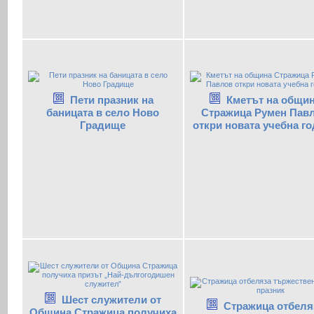
Пети празник на
Кметът на общи
баницата в село Ново
Стражица Румен Пав
Градище
откри новата учебна г
Шест служители от
Стражица отбеля
Община Стражица получиха