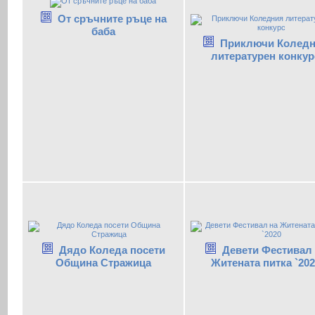
От сръчните ръце на
баба
Приключи Колед
литературен конкур
Дядо Коледа посети
Девети Фестивал 
Община Стражица
Житената питка `202