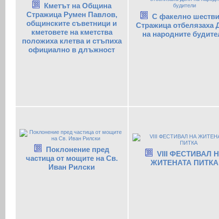
Кметът на Община
Стражица Румен Павлов,
С факелно шестви
общинските съветници и
Стражица отбелязаха 
кметовете на кметства
на народните будите
положиха клетва и стъпиха
официално в длъжност
Поклонение пред
VIII ФЕСТИВАЛ 
частица от мощите на Св.
ЖИТЕНАТА ПИТКА
Иван Рилски