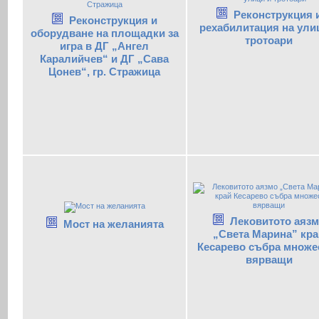
Реконструкция 
Реконструкция и
рехабилитация на ули
оборудване на площадки за
тротоари
игра в ДГ „Ангел
Каралийчев“ и ДГ „Сава
Цонев“, гр. Стражица
Лековитото аяз
Мост на желанията
„Света Марина” кра
Кесарево събра множе
вярващи