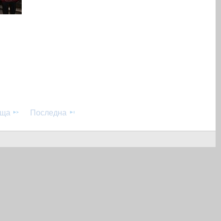
аща
Последна