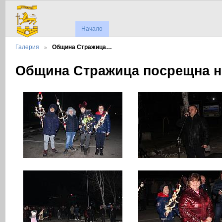
Начало
Галерия
Община Стражица…
Община Стражица посрещна но