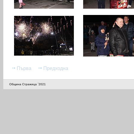
Първа
Предходна
Община Стражица `2021