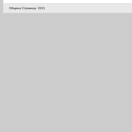
Община Стражица `2021