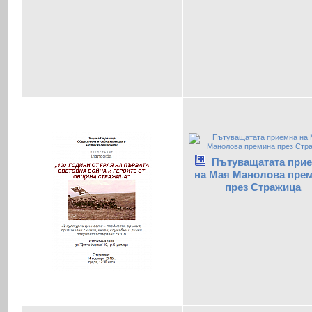
Пътуващатата при
на Мая Манолова пре
през Стражица