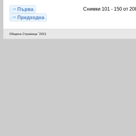
Снимки 101 - 150 от 20
Първа
Предходна
Община Стражица `2021