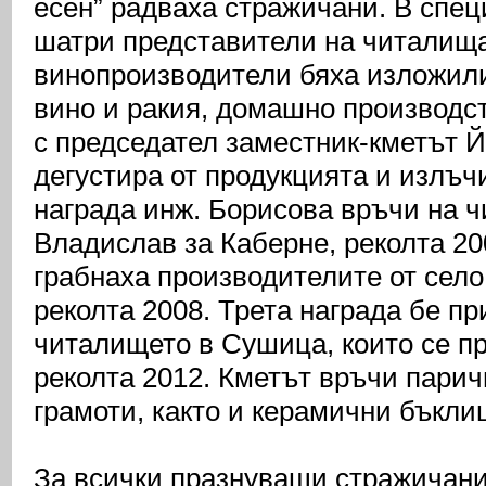
есен” радваха стражичани. В спе
шатри представители на читалища
винопроизводители бяха изложили
вино и ракия, домашно производс
с председател заместник-кметът 
дегустира от продукцията и излъч
награда инж. Борисова връчи на ч
Владислав за Каберне, реколта 20
грабнаха производителите от село
реколта 2008. Трета награда бе п
читалището в Сушица, които се пр
реколта 2012. Кметът връчи парич
грамоти, както и керамични бъкли
За всички празнуващи стражичани