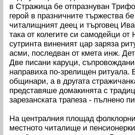
в Стражица бе отпразнуван Трифо
герой в празничните тържества бе
читалищният деец и търговец Ива
така от колегите си самодейци от
сутринта виненият цар заряза рит
асми, последван от кмета инж. Де
Две писани каруци, съпровождани 
направиха по-зрелищен ритуала. В
общинари, а в другата стражичанк
представяше домакинята с традиц
зарезанската трапеза - пълнено пи
На централния площад фолклорни
местното читалище и пенсионеркит