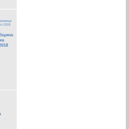
община
ха
2018
а