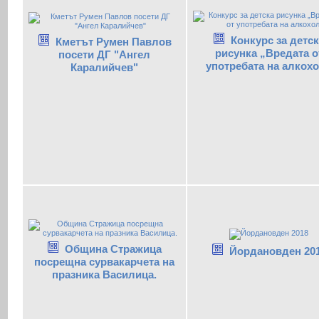
Конкурс за детс
Кметът Румен Павлов
рисунка „Вредата о
посети ДГ "Ангел
употребата на алкох
Каралийчев"
Община Стражица
Йордановден 20
посрещна сурвакарчета на
празника Василица.