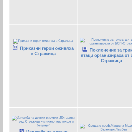
Приказни герои оживяха
Поклонение за три
в Стражица
ятаци организираха от
Стражица
Изложба на детски