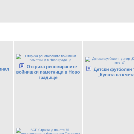
Откриха реновираните
финал
Детски футболен 
войнишки паметници в Ново
„Купата на кмет
градище