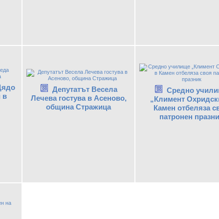
Дядо
Депутатът Весела
Средно учил
 в
Лечева гостува в Асеново,
„Климент Охридск
община Стражица
Камен отбеляза с
патронен празн