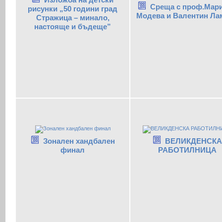
Среща с проф.Мар
рисунки „50 години град
Модева и Валентин Ла
Стражица – минало,
настояще и бъдеще”
Зонален хандбален
ВЕЛИКДЕНСКА
финал
РАБОТИЛНИЦА