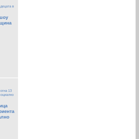
шоу
бщина
ица
риента
ално