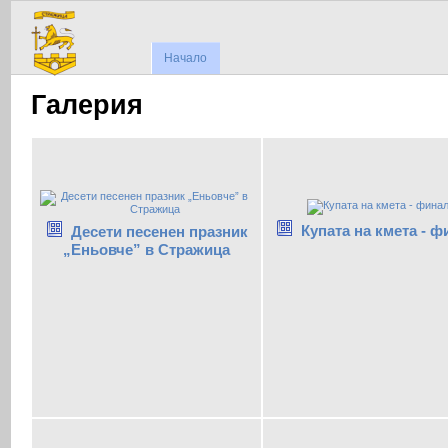
Начало
Галерия
Купата на кмета - 
Десети песенен празник
„Еньовче” в Стражица