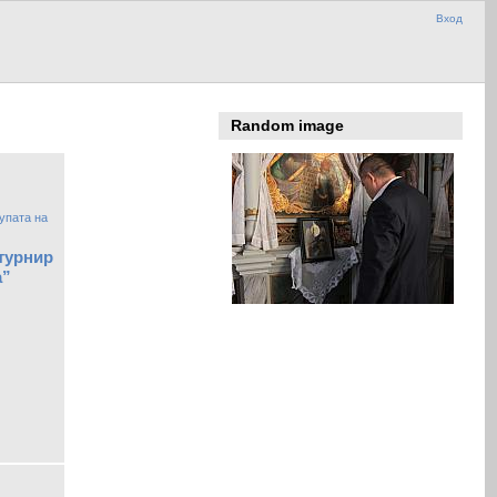
Вход
Random image
турнир
а”