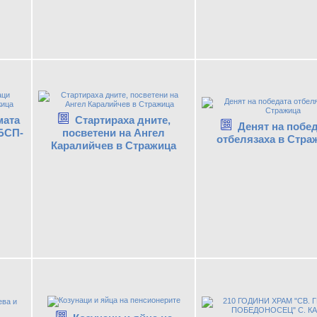
мата
Стартираха дните,
Денят на побе
 БСП-
посветени на Ангел
отбелязаха в Стра
Каралийчев в Стражица