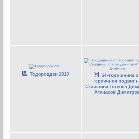
Тодоровден 2019
54–годишнина о
героичния подвиг н
Старшина I степен Дим
Атанасов Димитро