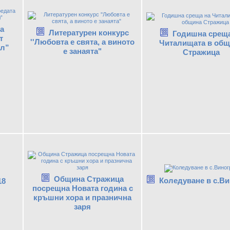
ка
Литературен конкурс
Годишна среща
т
''Любовта е свята, а виното
Читалищата в общ
ол”
е занаята"
Стражица
Община Стражица
Коледуване в с.В
18
посрещна Новата година с
кръшни хора и празнична
заря