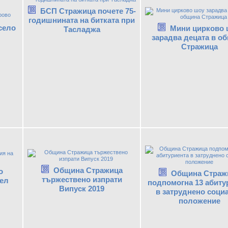
БСП Стражица почете 75-
годишнината на битката при
 село
Мини цирково 
Тасладжа
зарадва децата в о
Стражица
Община Стражица
о
Община Страж
тържествено изпрати
ел
подпомогна 13 абиту
Випуск 2019
в затруднено соци
положение