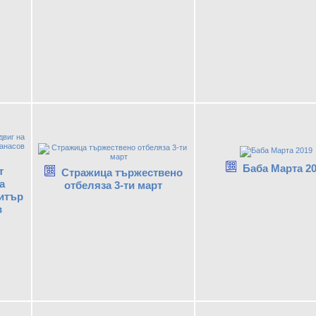
Баба Марта 2
т
Стражица тържествено
а
отбеляза 3-ти март
итър
в