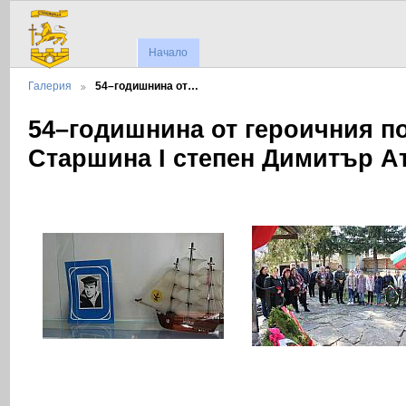
Начало
Галерия
54–годишнина от…
54–годишнина от героичния п
Старшина I степен Димитър А