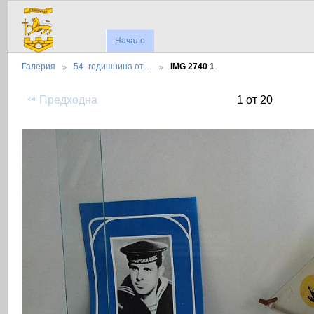
Начало
Галерия
54–годишнина от…
IMG 2740 1
Предходна
1 от 20