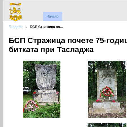
Начало
Галерия
БСП Стражица по…
БСП Стражица почете 75-годи
битката при Тасладжа