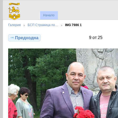
Начало
Галерия
БСП Стражица по…
IMG 7986 1
9 от 25
Предходна