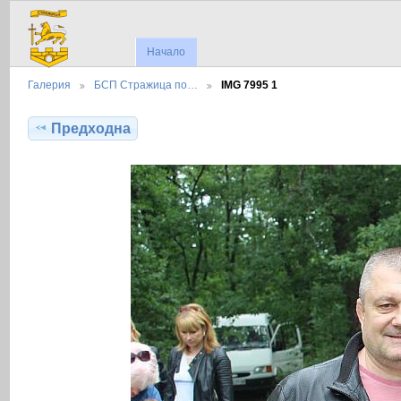
Начало
Галерия
БСП Стражица по…
IMG 7995 1
Предходна