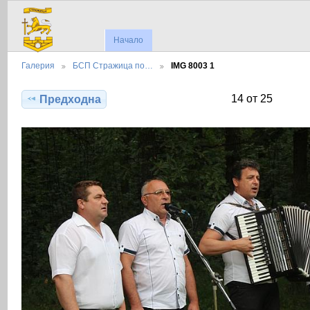
Начало
Галерия
БСП Стражица по…
IMG 8003 1
14 от 25
Предходна