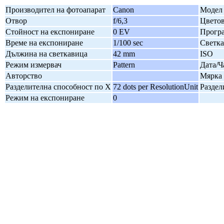
Производител на фотоапарат
Canon
Модел 
Отвор
f/6,3
Цветов
Стойност на експониране
0 EV
Програ
Време на експониране
1/100 sec
Светк
Дължина на светкавица
42 mm
ISO
Режим измервач
Pattern
Дата/Ч
Авторство
Мярка 
Разделителна способност по X
72 dots per ResolutionUnit
Раздел
Режим на експониране
0