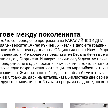
тове между поколенията
, който се проведе по програмата на КАРАЛИЙЧЕВИ ДНИ – 2
ия университет „Ангел Кънчев”. Учители в детските градини
 които бяха председателят на Общинския съвет Илиян Мари
туална зала. И народният представител Весела Лечева се и
ни от доц. Георгиева. И накрая всички се убедиха, че прика
неподозирани мъдри послания към всички, в които винаги е 
ъчна една искра. Ученици от СУ „Ангел Каралийчев” и тяхн
зация на „Житената питка” – една от най-любимите приказк
и в Стражица, дари на читалищната библиотека две свои а
 другите инициативи от богатата програма на дните, посвет