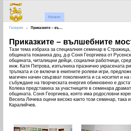
Начало
Галерия
Приказките – въ…
Приказките – вълшебните мос
Тази тема избраха за специалния семинар в Стражица
общината поканиха доц. д-р Соня Георгиева от Русенск
общината, читалищни дейци, социални работници, сред
инж. Катя Петрова, изпълниха празнично украсената ри
тръпката и се включи в екипните ролеви игри, предложе
магичен начин свързват поколенията и са носител и на 
събуждане на творческата енергия обикновено е достат
Колева представиха за участниците в семинара драмати
общината. Соня Георгиева, която има родословни корен
Весела Лечева оцени високо както този семинар, така и
Каралийчев.