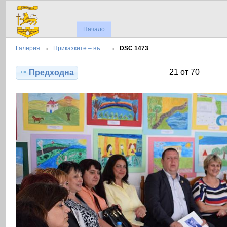
Начало
Галерия
Приказките – въ…
DSC 1473
21 от 70
Предходна