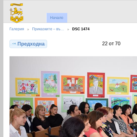
Начало
Галерия
Приказките – въ…
DSC 1474
22 от 70
Предходна