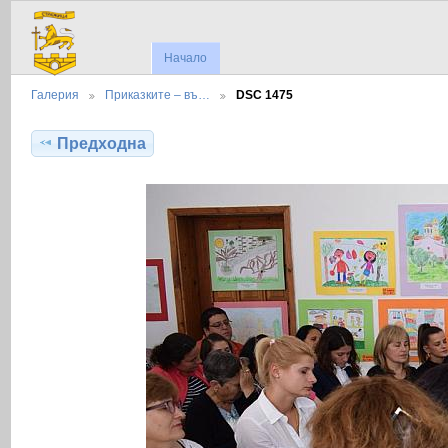
Начало
Галерия
Приказките – въ…
DSC 1475
Предходна