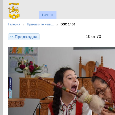
Начало
Галерия
Приказките – въ…
DSC 1460
10 от 70
Предходна