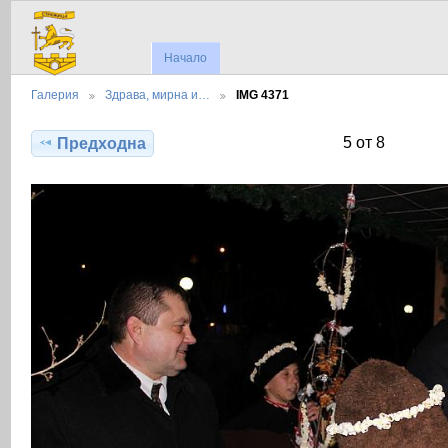
Начало
Галерия
Здрава, мирна и…
IMG 4371
5 от 8
Предходна