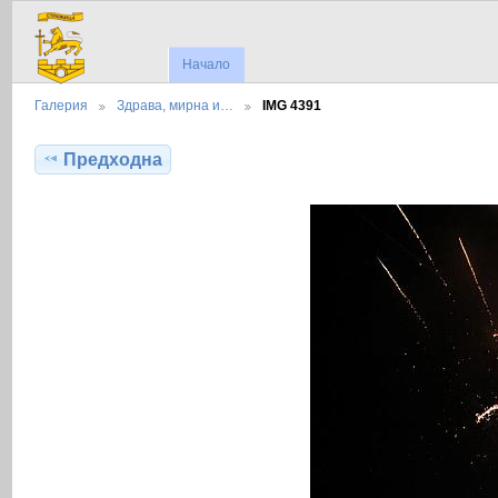
Начало
Галерия
Здрава, мирна и…
IMG 4391
Предходна