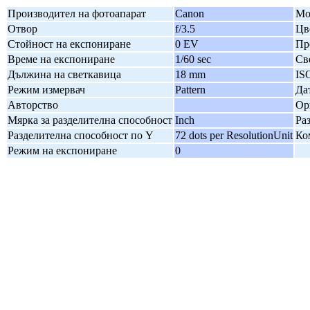
Производител на фотоапарат
Canon
Мо
Отвор
f/3.5
Цв
Стойност на експониране
0 EV
Пр
Време на експониране
1/60 sec
Св
Дължина на светкавица
18 mm
IS
Режим измервач
Pattern
Да
Авторство
Ор
Мярка за разделителна способност
Inch
Ра
Разделителна способност по Y
72 dots per ResolutionUnit
Ко
Режим на експониране
0