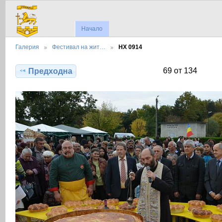
Начало
Галерия
Фестивал на жит…
НХ 0914
69 от 134
Предходна