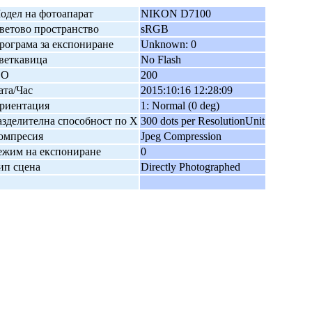
одел на фотоапарат
NIKON D7100
ветово пространство
sRGB
рограма за експониране
Unknown: 0
веткавица
No Flash
SO
200
ата/Час
2015:10:16 12:28:09
риентация
1: Normal (0 deg)
азделителна способност по X
300 dots per ResolutionUnit
омпресия
Jpeg Compression
ежим на експониране
0
ип сцена
Directly Photographed