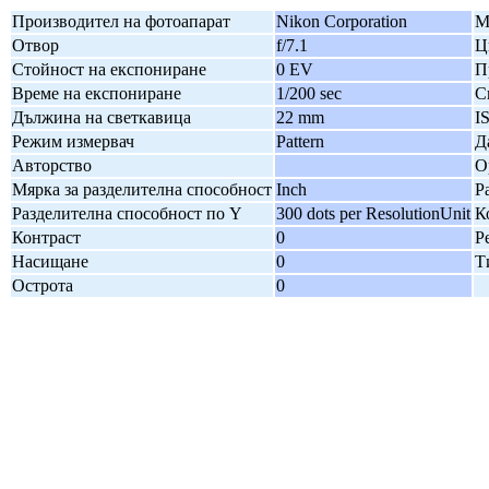
Производител на фотоапарат
Nikon Corporation
М
Отвор
f/7.1
Ц
Стойност на експониране
0 EV
П
Време на експониране
1/200 sec
С
Дължина на светкавица
22 mm
I
Режим измервач
Pattern
Д
Авторство
О
Мярка за разделителна способност
Inch
Р
Разделителна способност по Y
300 dots per ResolutionUnit
К
Контраст
0
Р
Насищане
0
Т
Острота
0