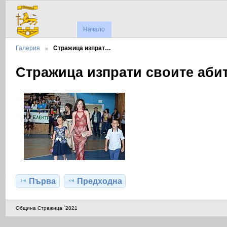
Начало
Галерия
Стражица изпрат…
Стражица изпрати своите абит
Първа
Предходна
Община Стражица `2021