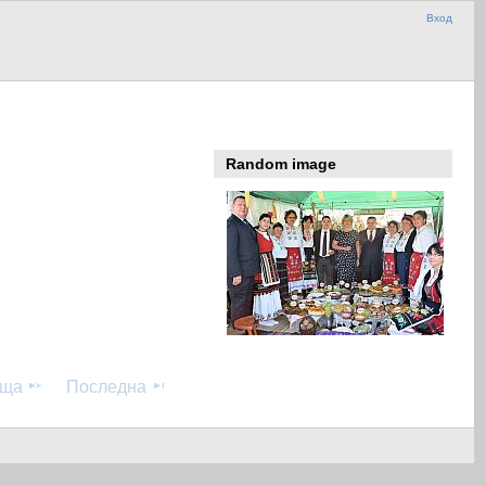
Вход
Random image
аща
Последна