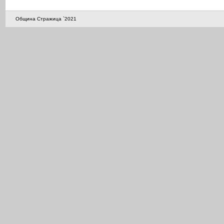
Община Стражица `2021