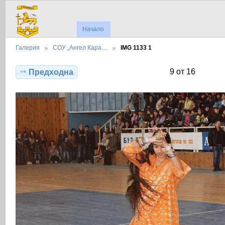
Начало
Галерия
СОУ „Ангел Кара…
IMG 1133 1
9 от 16
Предходна