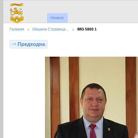
Начало
Галерия
Община Стражица…
IMG 5860 1
Предходна