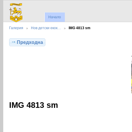
Начало
Галерия
Нов детски екок…
IMG 4813 sm
Предходна
IMG 4813 sm