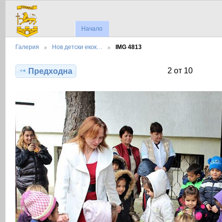
Начало
Галерия
Нов детски екок…
IMG 4813
2 от 10
Предходна