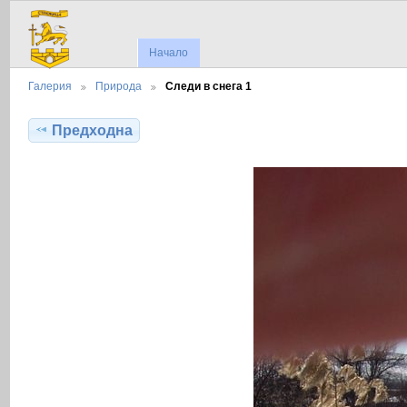
Начало
Галерия
Природа
Следи в снега 1
Предходна