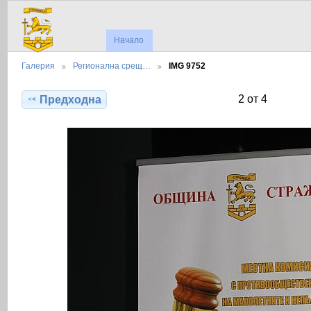
Начало
Галерия
Регионална срещ…
IMG 9752
2 от 4
Предходна