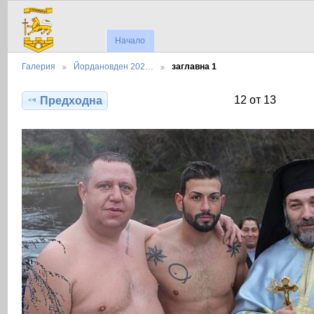
Начало
Галерия
Йордановден 202…
заглавна 1
12 от 13
Предходна