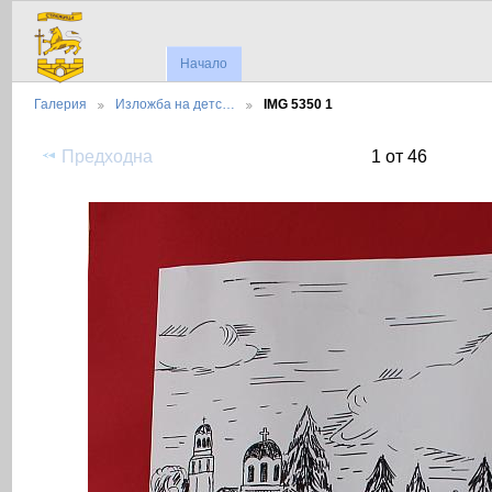
Начало
Галерия
Изложба на детс…
IMG 5350 1
Предходна
1 от 46