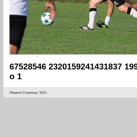
67528546 2320159241431837 19
o 1
Община Стражица `2021