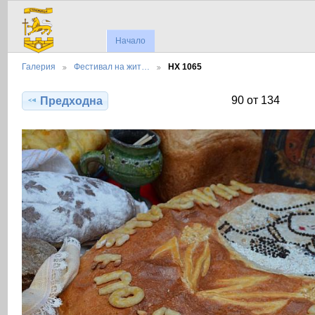
Начало
Галерия
Фестивал на жит…
НХ 1065
90 от 134
Предходна