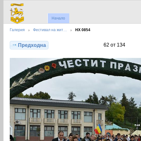
Начало
Галерия
Фестивал на жит…
НХ 0854
62 от 134
Предходна