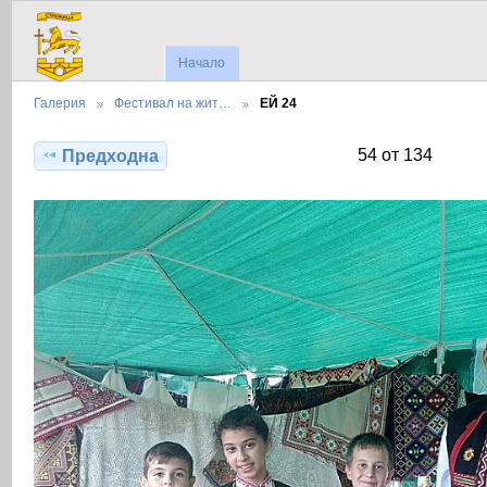
Начало
Галерия
Фестивал на жит…
ЕЙ 24
54 от 134
Предходна