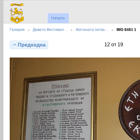
Начало
Галерия
Девети Фестивал…
Житената питка…
IMG 8481 1
12 от 19
Предходна