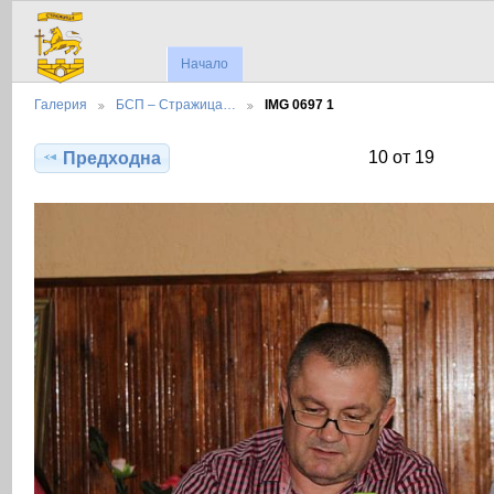
Начало
Галерия
БСП – Стражица…
IMG 0697 1
10 от 19
Предходна