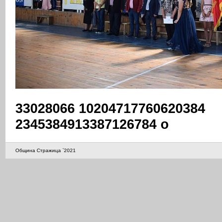
33028066 10204717760620384
2345384913387126784 o
Община Стражица `2021