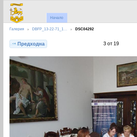
Начало
Галерия
DBFP_13-22-71_1…
DSC04292
3 от 19
Предходна