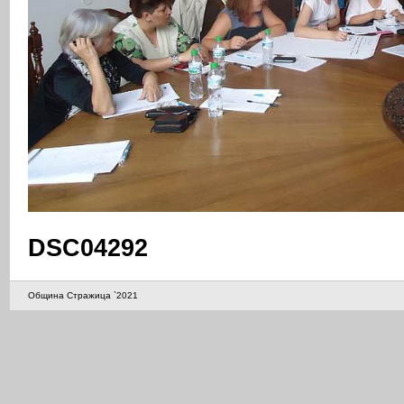
DSC04292
Община Стражица `2021