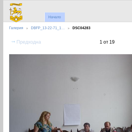
Начало
Галерия
DBFP_13-22-71_1…
DSC04283
Предходна
1 от 19