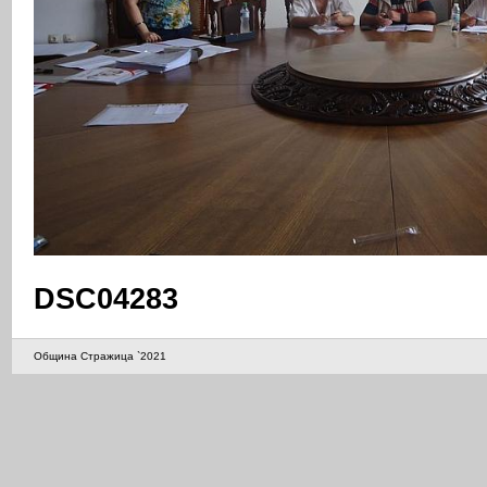
DSC04283
Община Стражица `2021