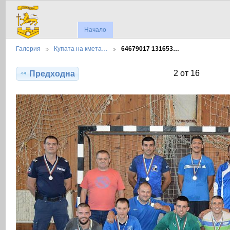
Начало
Галерия
Купата на кмета…
64679017 131653…
2 от 16
Предходна