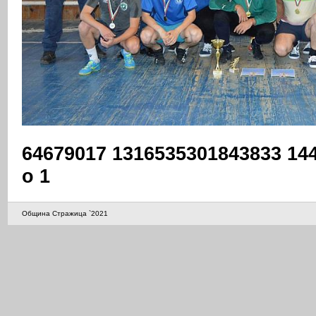
64679017 1316535301843833 14
o 1
Община Стражица `2021