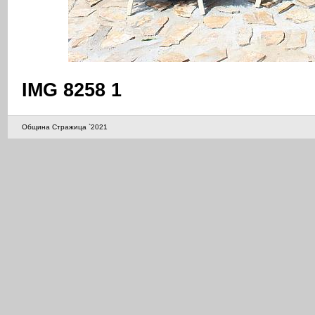
IMG 8258 1
Община Стражица `2021