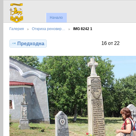
Начало
Галерия
Откриха реновир…
IMG 8242 1
16 от 22
Предходна