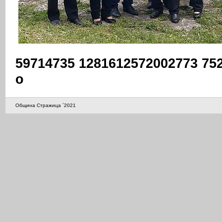
59714735 1281612572002773 75
o
Община Стражица `2021