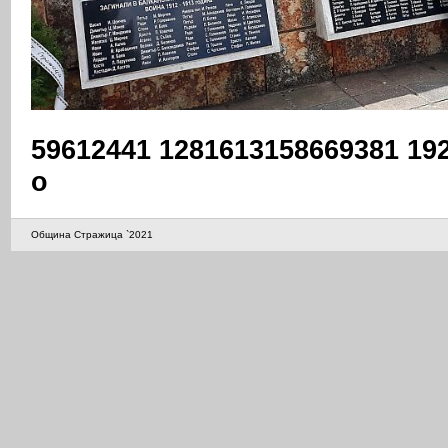
59612441 1281613158669381 19
o
Община Стражица `2021