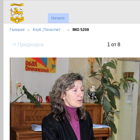
Начало
Галерия
Клуб „Пегас/чет…
IMG 5208
Предходна
1 от 8